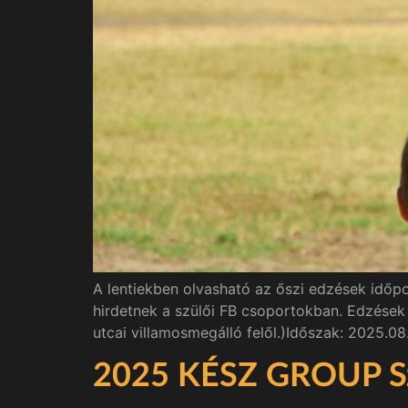
A lentiekben olvasható az őszi edzések időpo
hirdetnek a szülői FB csoportokban. Edzések 
utcai villamosmegálló felől.)Időszak: 2025.0
2025 KÉSZ GROUP Sze