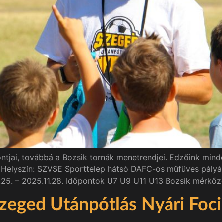
ntjai, továbbá a Bozsik tornák menetrendjei. Edzőink mind
Helyszín: SZVSE Sporttelep hátsó DAFC-os műfüves pályák. 
8.25. – 2025.11.28. Időpontok U7 U9 U11 U13 Bozsik mérkőz
ged Utánpótlás Nyári Foci