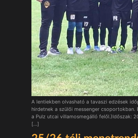
A lentiekben olvasható a tavaszi edzések idő
hirdetnek a szülői messenger csoportokban. 
a Pulz utcai villamosmegálló felől.)Időszak:
[…]