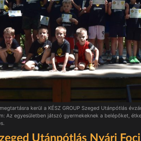
megtartásra kerül a KÉSZ GROUP Szeged Utánpótlás évzáró
 Az egyesületben játszó gyermekeknek a belépőket, étkezé
s.
ged Utánpótlás Nyári Foci