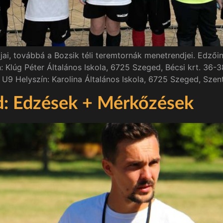
jai, továbbá a Bozsik téli teremtornák menetrendjei. Edzőin
 Klúg Péter Általános Iskola, 6725 Szeged, Bécsi krt. 36-38
U9 Helyszín: Karolina Általános Iskola, 6725 Szeged, Szen
d: Edzések + Mérkőzések