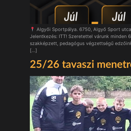
Algyői Sportpálya. 6750, Algyő Sport utca
Jelentkezés: ITT! Szeretettel várunk minden 
szakképzett, pedagógus végzettségű edzőink v
[…]
25/26 tavaszi menet