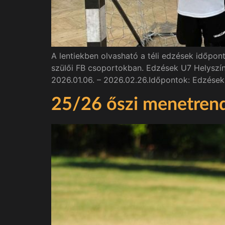
A lentiekben olvasható a téli edzések időpont
szülői FB csoportokban. Edzések U7 Helyszín:
2026.01.06. – 2026.02.26.Időpontok: Edzések 
25/26 őszi menetren