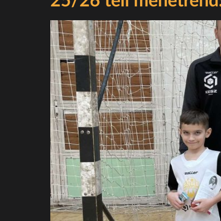
25/26 téli menetrend