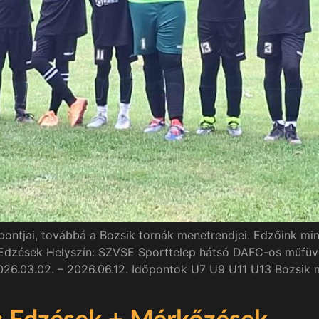
pontjai, továbbá a Bozsik tornák menetrendjei. Edzőink mi
Edzések Helyszín: SZVSE Sporttelep hátsó DAFC-os műfüves 
 2026.03.02. – 2026.06.12. Időpontok U7 U9 U11 U13 Bozsik 