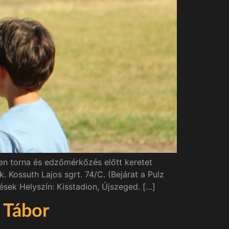
en torna és edzőmérkőzés előtt keretet
Kossuth Lajos sgrt. 74/C. (Bejárat a Pulz
ések Helyszín: Kisstadion, Újszeged. […]
 Tábor