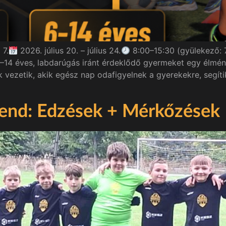
 7.
2026. július 20. – július 24.
8:00–15:30 (gyülekező: 7
6–14 éves, labdarúgás iránt érdeklődő gyermeket egy élmén
ezetik, akik egész nap odafigyelnek a gyerekekre, segítik 
rend: Edzések + Mérkőzések