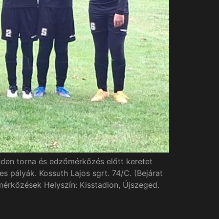
nden torna és edzőmérkőzés előtt keretet
pályák. Kossuth Lajos sgrt. 74/C. (Bejárat
mérkőzések Helyszín: Kisstadion, Újszeged.